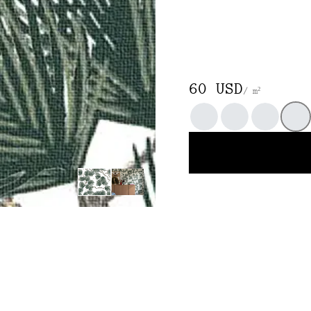
60 USD
/ m²
Gray
Rose
Sky Blue
Wh