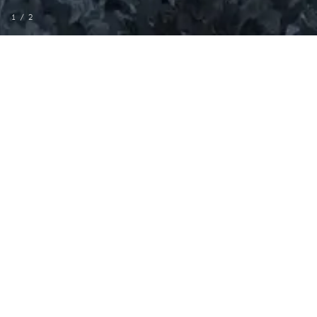
1
/
2
MORE FROM VOYAGE
MURAL
BINDI