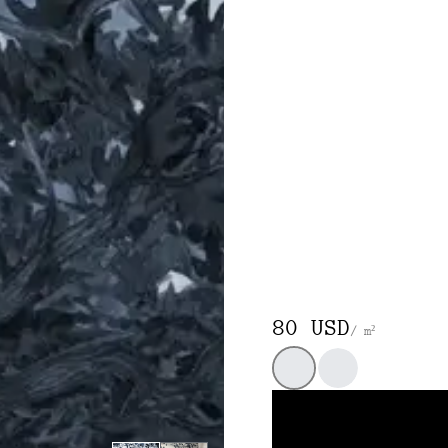
80 USD
/ m²
Estándar
Rose