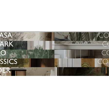
EMPAPELADOS
COLECCIÓN
ARTISAN
ASA
CO
ARK
C
RO
C
SSICS
CO
ER