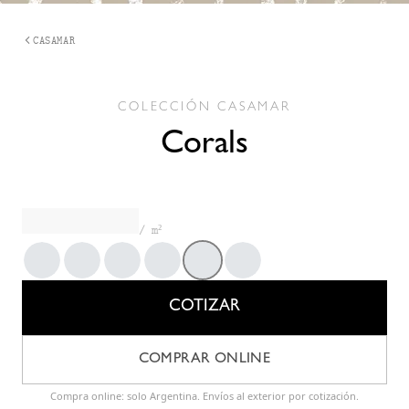
CASAMAR
COLECCIÓN
CASAMAR
Corals
/ m²
Artful Green
Black
St 201645
St 201810
St 201820
St 201915
COTIZAR
COMPRAR ONLINE
Compra online: solo Argentina. Envíos al exterior por cotización.