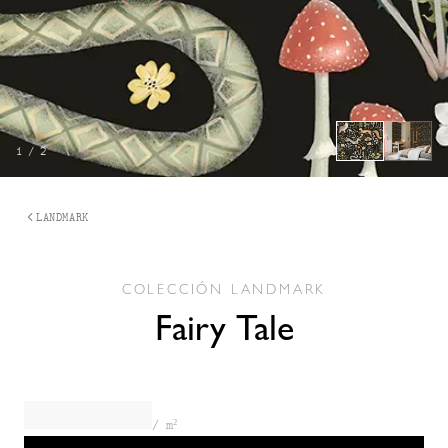
1
/
2
LANDMARK
COLECCIÓN
LANDMARK
Fairy Tale
/ m²