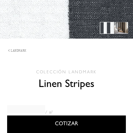
1
/
2
LANDMARK
COLECCIÓN
LANDMARK
Linen Stripes
/ m²
COTIZAR