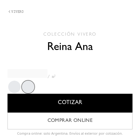
VIVERO
COLECCIÓN
VIVERO
Reina Ana
/ m²
Green
Rose
COTIZAR
COMPRAR ONLINE
Compra online: solo Argentina. Envíos al exterior por cotización.