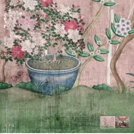
1
/
2