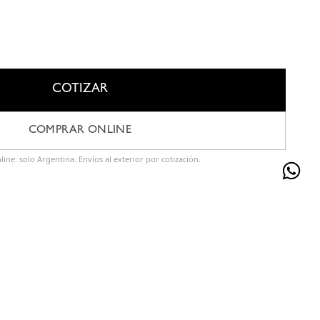
COTIZAR
COMPRAR ONLINE
ine: solo Argentina. Envíos al exterior por cotización.