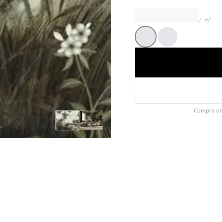
/ m²
Estándar
Sepia
Compra onl