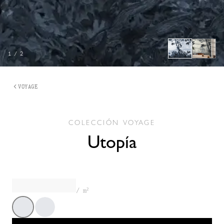
1
/
2
VOYAGE
COLECCIÓN
VOYAGE
Utopía
/ m²
Estándar
Rose